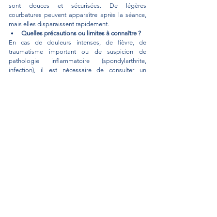
sont douces et sécurisées. De légères 
courbatures peuvent apparaître après la séance, 
mais elles disparaissent rapidement.
Quelles précautions ou limites à connaître ?
En cas de douleurs intenses, de fièvre, de 
traumatisme important ou de suspicion de 
pathologie inflammatoire (spondylarthrite, 
infection), il est nécessaire de consulter un 
médecin. L’osteopathe travaille en 
complémentarité avec le suivi médical si 
nécessaire.
Découvrez les autres indications de l'ostéopathe 
chez l'adulte à Versailles
Thomas Romangas, ostéopathe à Versailles
thomasromangas.osteo@gmail.com
thomasromangasosteopathe.fr
Douleurs et ostéopathie
Voir tout
Posts récents