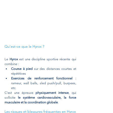
Qu’est-ce que le Hyrox ?
Le 
Hyrox
 est une discipline sportive récente qui 
combine :
Course à pied
 sur des distances courtes et 
répétitives
Exercices de renforcement fonctionnel
 : 
rameur, wall balls, sled push/pull, burpees, 
etc.
C’est une épreuve 
physiquement intense
, qui 
sollicite 
le système cardiovasculaire, la force 
musculaire et la coordination globale
.
Les risques et blessures fréquentes en Hyrox