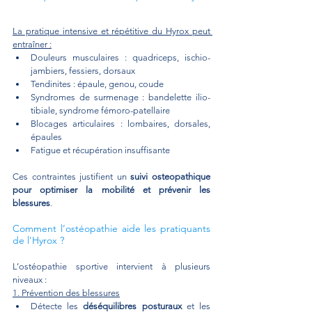
La pratique intensive et répétitive du Hyrox peut 
entraîner :
Douleurs musculaires : quadriceps, ischio-
jambiers, fessiers, dorsaux
Tendinites : épaule, genou, coude
Syndromes de surmenage : bandelette ilio-
tibiale, syndrome fémoro-patellaire
Blocages articulaires : lombaires, dorsales, 
épaules
Fatigue et récupération insuffisante
Ces contraintes justifient un 
suivi osteopathique 
pour optimiser la mobilité et prévenir les 
blessures
.
Comment l’ostéopathie aide les pratiquants 
de l'Hyrox ?
L’ostéopathie sportive intervient à plusieurs 
niveaux :
1. Prévention des blessures
Détecte les 
déséquilibres posturaux
 et les 