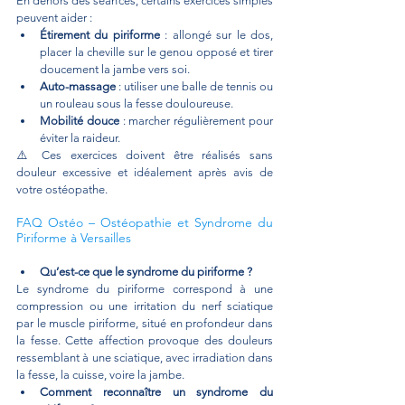
En dehors des séances, certains exercices simples 
peuvent aider :
Étirement du piriforme
 : allongé sur le dos, 
placer la cheville sur le genou opposé et tirer 
doucement la jambe vers soi.
Auto-massage
 : utiliser une balle de tennis ou 
un rouleau sous la fesse douloureuse.
Mobilité douce
 : marcher régulièrement pour 
éviter la raideur.
⚠️ Ces exercices doivent être réalisés sans 
douleur excessive et idéalement après avis de 
votre ostéopathe.
FAQ Ostéo – Ostéopathie et Syndrome du 
Piriforme à Versailles
Qu’est-ce que le syndrome du piriforme ?
Le syndrome du piriforme correspond à une 
compression ou une irritation du nerf sciatique 
par le muscle piriforme, situé en profondeur dans 
la fesse. Cette affection provoque des douleurs 
ressemblant à une sciatique, avec irradiation dans 
la fesse, la cuisse, voire la jambe.
Comment reconnaître un syndrome du 