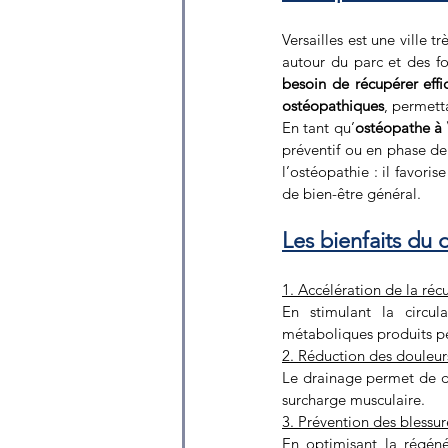
Versailles est une ville tr
autour du parc et des f
besoin de récupérer eff
ostéopathiques
, permett
En tant qu’
ostéopathe à V
préventif ou en phase de
l’ostéopathie : il favori
de bien-être général.
Les bienfaits du 
1. Accélération de la ré
En stimulant la circul
métaboliques produits pe
2. Réduction des douleur
Le drainage permet de d
surcharge musculaire.
3. Prévention des blessur
En optimisant la régéné