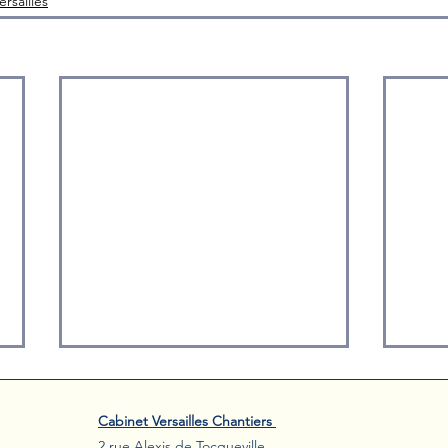
rsailles
​Cabinet Versailles Chantiers
2 rue Alexis de Tocqueville