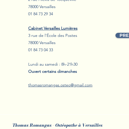
78000 Versailles
01 84 73 29 34
Drainage Lymphatique à
Comm
Cabinet Versailles Lumières
Versailles : Pourquoi faire une
l'ac
PRE
3 rue de
l'
É
cole des Postes
séance avant l'été ?
bien
78000 Versailles
Lymp
01 84 73 04 33
Lundi au samedi : 8h-21h30
Ouvert certains dimanches
thomasromangas.osteo@gmail.com
Thomas Romangas - Ostéopathe à Versailles