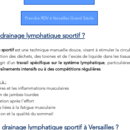
Prendre RDV à Versailles Grand Siècle
drainage lymphatique sportif ?
sportif
 est une technique manuelle douce, visant à stimuler la circu
ation des déchets, des toxines et de l’excès de liquide dans les tissu
git d’un 
travail spécifique sur le système lymphatique
raînements intensifs ou à des compétitions régulières
.
 à :
res et les inflammations musculaires
on de jambes lourdes
tion après l’effort
s liées à la fatigue musculaire
tion et la qualité du sommeil
 drainage lymphatique sportif à Versailles ?