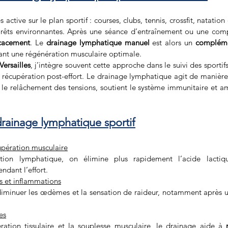
ès active sur le plan sportif : courses, clubs, tennis, crossfit, natatio
orêts environnantes. Après une séance d’entraînement ou une comp
icacement
. Le 
drainage lymphatique manuel
 est alors un 
complémen
ant une régénération musculaire optimale.
ersailles
, j’intègre souvent cette approche dans le suivi des sportifs,
 récupération post-effort. Le drainage lymphatique agit de manièr
se le relâchement des tensions, soutient le système immunitaire et am
drainage lymphatique sportif
cupération musculaire
ation lymphatique, on élimine plus rapidement l’acide lactiq
ndant l’effort.
s et inflammations
iminuer les œdèmes et la sensation de raideur, notamment après u
es
ration tissulaire et la souplesse musculaire, le drainage aide à 