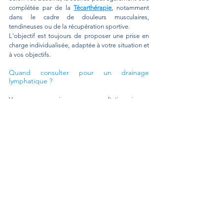
complétée par de la 
Técarthérapie
, notamment 
dans le cadre de douleurs musculaires, 
tendineuses ou de la récupération sportive.
L'objectif est toujours de proposer une prise en 
charge individualisée, adaptée à votre situation et 
à vos objectifs.
Quand consulter pour un drainage 
lymphatique ?
Vous pouvez envisager une consultation si vous 
présentez notamment :
Une sensation régulière de jambes lourdes 
Des gonflements en fin de journée 
Une fatigue des membres inférieurs pendant 
les périodes de chaleur 
Une récupération difficile après certains 
efforts sportifs 
Un besoin d'accompagnement avant ou 
après un long voyage
Un bilan permettra de déterminer si cette 
technique est adaptée à votre situation.