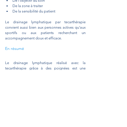
De l’objectif du soin
De la zone à traiter
De la sensibilité du patient
Le drainage lymphatique par tecarthérapie 
convient aussi bien aux personnes actives qu’aux 
sportifs ou aux patients recherchant un 
accompagnement doux et efficace.
En résumé
Le drainage lymphatique réalisé avec la 
tecarthérapie grâce à des poignées est une 
technique innovante, confortable et efficace. Elle 
permet de stimuler la circulation lymphatique en 
profondeur, d’améliorer la récupération et 
d’apporter une réelle sensation de bien-être.
Intégré à une prise en charge ostéopathique, ce 
drainage devient un véritable allié pour le corps.
Thomas Romangas, ostéopathe à Versailles
thomasromangas.osteo@gmail.com