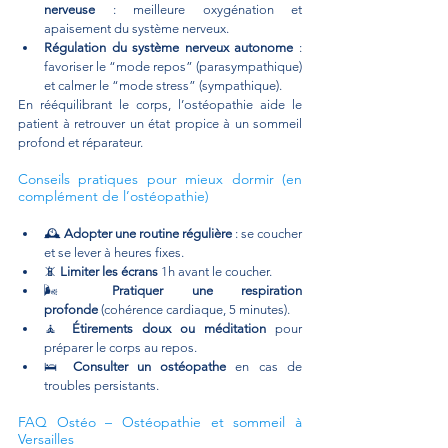
nerveuse
 : meilleure oxygénation et 
apaisement du système nerveux.
Régulation du système nerveux autonome
 : 
favoriser le “mode repos” (parasympathique) 
et calmer le “mode stress” (sympathique).
En rééquilibrant le corps, l’ostéopathie aide le 
patient à retrouver un état propice à un sommeil 
profond et réparateur.
Conseils pratiques pour mieux dormir (en 
complément de l’ostéopathie)
🕰️ 
Adopter une routine régulière
 : se coucher 
et se lever à heures fixes.
📵 
Limiter les écrans
 1h avant le coucher.
🌬️ 
Pratiquer une respiration 
profonde
 (cohérence cardiaque, 5 minutes).
🧘 
Étirements doux ou méditation
 pour 
préparer le corps au repos.
🛌 
Consulter un ostéopathe
 en cas de 
troubles persistants.
FAQ Ostéo – Ostéopathie et sommeil à 
Versailles