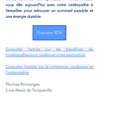
vous dès aujourd’hui avec votre ostéopathe à 
Versailles pour retrouver un sommeil paisible et 
une énergie durable.
Prendre RDV
Consulter l'article sur les bénéfices de 
l'ostéopathie pour améliorer votre respiration 
Consulter l'article sur la cohérence cardiaque et 
l'ostéopathie 
Thomas Romangas
2 rue Alexis de Tocqueville
78000 Versailles
thomasromangas.osteo@gmail.com
thomasromangasosteopathe.fr
01 84 73 29 34 
L'ostéopathie et l'anxiété
Voir tout
Posts récents