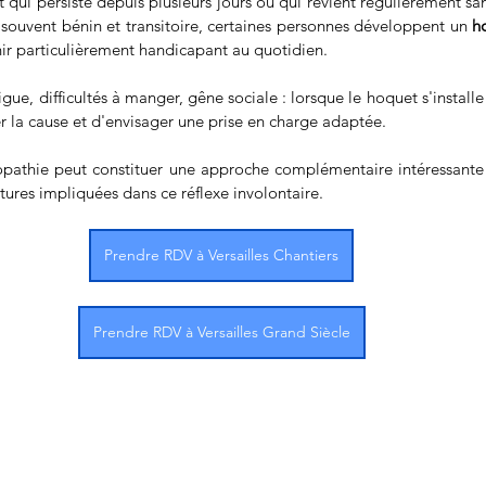
 qui persiste depuis plusieurs jours ou qui revient régulièrement sa
s souvent bénin et transitoire, certaines personnes développent un 
h
nir particulièrement handicapant au quotidien.
ue, difficultés à manger, gêne sociale : lorsque le hoquet s'installe 
r la cause et d'envisager une prise en charge adaptée.
éopathie peut constituer une approche complémentaire intéressante a
ures impliquées dans ce réflexe involontaire.
Prendre RDV à Versailles Chantiers
Prendre RDV à Versailles Grand Siècle