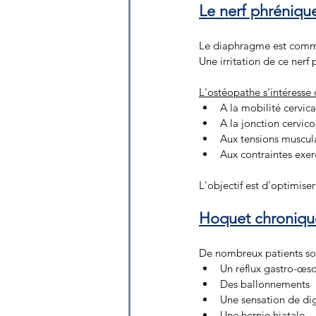
Le nerf phrénique
Le diaphragme est comman
Une irritation de ce nerf
L'ostéopathe s'intéresse
A la mobilité cervica
A la jonction cervic
Aux tensions muscula
Aux contraintes exerc
L'objectif est d'optimis
Hoquet chronique 
De nombreux patients so
Un reflux gastro-œs
Des ballonnements 
Une sensation de dige
Une hernie hiatale