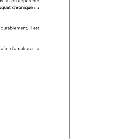
ns raison apparente 
oquet chronique
 ou 
durablement, il est 
fin d'améliorer le 