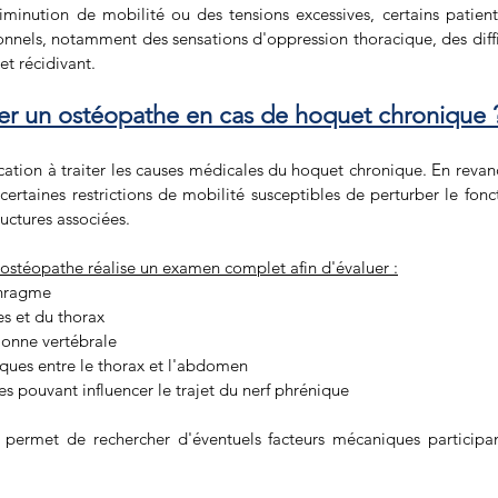
iminution de mobilité ou des tensions excessives, certains patients
nnels, notamment des sensations d'oppression thoracique, des difficu
t récidivant.
er un ostéopathe en cas de hoquet chronique 
ation à traiter les causes médicales du hoquet chronique. En revanc
r certaines restrictions de mobilité susceptibles de perturber le fo
uctures associées.
l'ostéopathe réalise un examen complet afin d'évaluer :
hragme 
es et du thorax 
lonne vertébrale 
ques entre le thorax et l'abdomen 
es pouvant influencer le trajet du nerf phrénique
permet de rechercher d'éventuels facteurs mécaniques participan