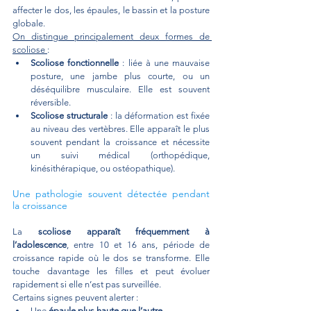
affecter le dos, les épaules, le bassin et la posture 
globale.
On distingue principalement deux formes de 
scoliose 
:
Scoliose fonctionnelle
 : liée à une mauvaise 
posture, une jambe plus courte, ou un 
déséquilibre musculaire. Elle est souvent 
réversible.
Scoliose structurale
 : la déformation est fixée 
au niveau des vertèbres. Elle apparaît le plus 
souvent pendant la croissance et nécessite 
un suivi médical (orthopédique, 
kinésithérapique, ou ostéopathique).
Une pathologie souvent détectée pendant 
la croissance
La 
scoliose apparaît fréquemment à 
l’adolescence
, entre 10 et 16 ans, période de 
croissance rapide où le dos se transforme. Elle 
touche davantage les filles et peut évoluer 
rapidement si elle n’est pas surveillée.
Certains signes peuvent alerter :
Une 
épaule plus haute que l’autre