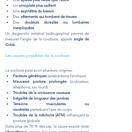
Un 
omoplate plus saillant
Une 
asymétrie du bassin
Des 
vêtements qui tombent de travers
Des 
douleurs dorsales ou lombaires 
inexpliquées
Un diagnostic médical (radiographie) permet de 
mesurer l’angle de la courbure, appelé 
angle de 
Cobb
.
Les causes possibles de la scoliose
La scoliose peut avoir plusieurs origines :
Facteurs génétiques
 (antécédents familiaux)
Mauvaise posture prolongée
 (ordinateur, 
téléphone, sac lourd)
Troubles de la croissance osseuse
Inégalité de longueur des jambes
Tensions musculaires ou 
viscérales
 perturbant l’axe du corps
Troubles de la mâchoire (ATM)
 influençant la 
posture globale
Dans plus de 70 % des cas, la cause exacte reste 
idiopathique
, c’est-à-dire sans origine clairement 