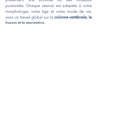
posturales. Chaque séance est adaptée à votre 
morphologie, votre âge et votre mode de vie, 
avec un travail global sur la 
colonne vertébrale, le 
bassin et la respiration
.
Quand consulter un ostéopathe à Versailles 
pour une scoliose ?
Douleurs de dos, lombaires ou cervicales
Asymétrie du corps (épaules, bassin, 
omoplates)
Suivi de croissance chez l’adolescent
Gêne respiratoire ou posture fatiguée
Entretien du confort postural à l’âge adulte
Thomas Romangas
2 rue Alexis de Tocqueville
78000 Versailles
thomasromangas.osteo@gmail.com
thomasromangasosteopathe.fr
01 84 73 29 34 
Ostéopathie pédiatrique - enfants