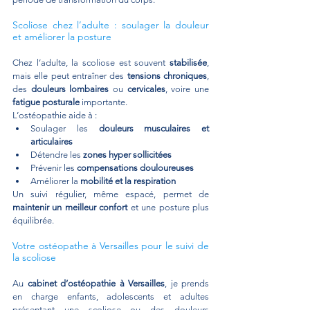
Scoliose chez l’adulte : soulager la douleur 
et améliorer la posture
Chez l’adulte, la scoliose est souvent 
stabilisée
, 
mais elle peut entraîner des 
tensions chroniques
, 
des 
douleurs lombaires
 ou 
cervicales
, voire une 
fatigue posturale
 importante.
L’ostéopathie aide à :
Soulager les 
douleurs musculaires et 
articulaires
Détendre les 
zones hyper sollicitées
Prévenir les 
compensations douloureuses
Améliorer la 
mobilité et la respiration
Un suivi régulier, même espacé, permet de 
maintenir un meilleur confort
 et une posture plus 
équilibrée.
Votre ostéopathe à Versailles pour le suivi de 
la scoliose
Au 
cabinet d’ostéopathie à Versailles
, je prends 
en charge enfants, adolescents et adultes 
présentant une scoliose ou des douleurs 