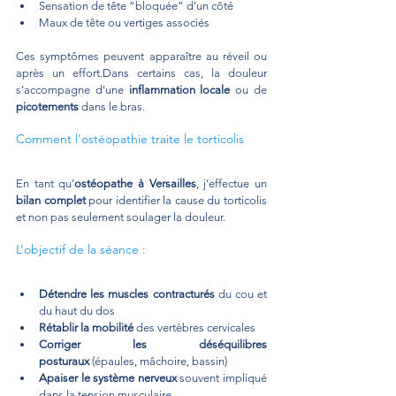
Sensation de tête “bloquée” d’un côté
Maux de tête ou vertiges associés
Ces symptômes peuvent apparaître au réveil ou 
après un effort.Dans certains cas, la douleur 
s’accompagne d’une 
inflammation locale
 ou de 
picotements
 dans le bras.
Comment l’ostéopathie traite le torticolis
En tant qu’
ostéopathe à Versailles
, j’effectue un 
bilan complet
 pour identifier la cause du torticolis 
et non pas seulement soulager la douleur.
L’objectif de la séance :
Détendre les muscles contracturés
 du cou et 
du haut du dos
Rétablir la mobilité
 des vertèbres cervicales
Corriger les déséquilibres 
posturaux
 (épaules, mâchoire, bassin)
Apaiser le système nerveux
 souvent impliqué 
dans la tension musculaire