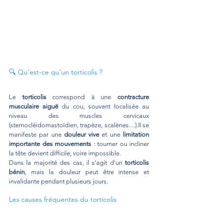
🔍 Qu’est-ce qu’un torticolis ?
Le 
torticolis
 correspond à une 
contracture 
musculaire aiguë
 du cou, souvent localisée au 
niveau des muscles cervicaux 
(sternocléidomastoïdien, trapèze, scalènes…).Il se 
manifeste par une 
douleur vive
 et une 
limitation 
importante des mouvements
 : tourner ou incliner 
la tête devient difficile, voire impossible.
Dans la majorité des cas, il s’agit d’un 
torticolis 
bénin
, mais la douleur peut être intense et 
invalidante pendant plusieurs jours.
Les causes fréquentes du torticolis