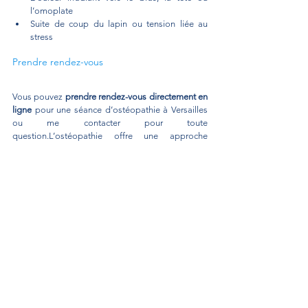
l’omoplate
Suite de coup du lapin ou tension liée au 
stress
Prendre rendez-vous
Vous pouvez 
prendre rendez-vous directement en 
ligne
 pour une séance d’ostéopathie à Versailles 
ou me contacter pour toute 
question.L’ostéopathie offre une approche 
naturelle et efficace pour 
retrouver mobilité et 
confort
 après un torticolis.
Thomas Romangas, ostéopathe à Versailles
thomasromangas.osteo@gmail.com
thomasromangasosteopathe.fr
Douleurs et ostéopathie
Voir tout
Posts récents