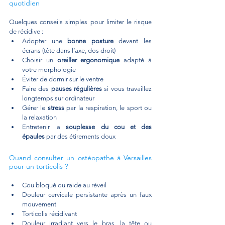
quotidien
Quelques conseils simples pour limiter le risque 
de récidive :
Adopter une 
bonne posture
 devant les 
écrans (tête dans l’axe, dos droit)
Choisir un 
oreiller ergonomique
 adapté à 
votre morphologie
Éviter de dormir sur le ventre
Faire des 
pauses régulières
 si vous travaillez 
longtemps sur ordinateur
Gérer le 
stress
 par la respiration, le sport ou 
la relaxation
Entretenir la 
souplesse du cou et des 
épaules
 par des étirements doux
Quand consulter un ostéopathe à Versailles 
pour un torticolis ?
Cou bloqué ou raide au réveil
Douleur cervicale persistante après un faux 
mouvement
Torticolis récidivant
Douleur irradiant vers le bras, la tête ou 