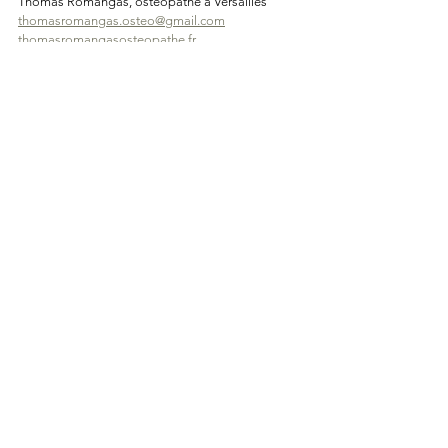
Thomas Romangas, ostéopathe à Versailles
thomasromangas.osteo@gmail.com
thomasromangasosteopathe.fr
L'ostéopathie du sport à Versailles
Douleurs et ostéopathie
Voir tout
Posts récents