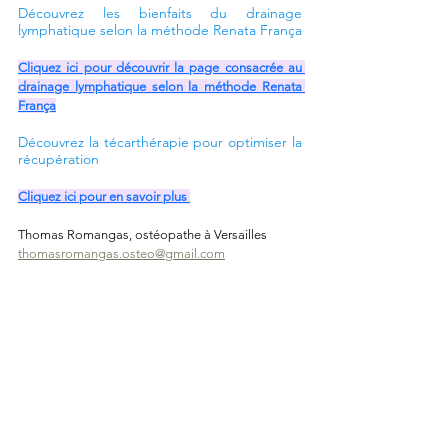
Découvrez les bienfaits du drainage 
lymphatique selon la méthode Renata França 
Cliquez ici pour découvrir la page consacrée au 
drainage lymphatique selon la méthode Renata 
França
Découvrez la técarthérapie pour optimiser la 
récupération 
Cliquez ici pour en savoir plus 
Thomas Romangas, ostéopathe à Versailles
thomasromangas.osteo@gmail.com
thomasromangasosteopathe.fr
Drainage lymphatique à Versailles
L'ostéopathie du sport à Versailles
Voir tout
Posts récents