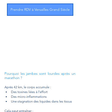
Prendre RDV à Versailles Grand Siècle
Pourquoi les jambes sont lourdes après un 
marathon ?
Après 42 km, le corps accumule :
Des toxines liées à l’effort
Des micro-inflammations
Une stagnation des liquides dans les tissus
Cela peut entraîner :