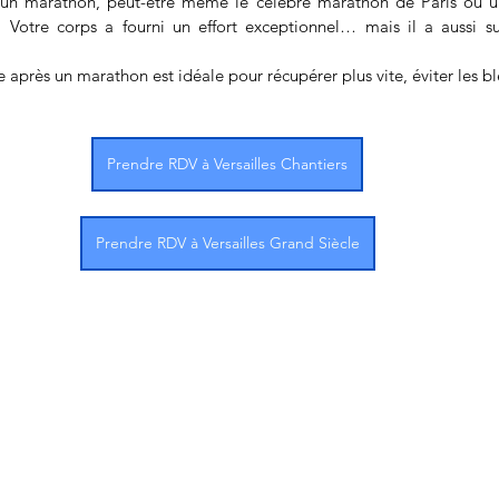
un marathon, peut-être même le célèbre marathon de Paris ou un
 ! Votre corps a fourni un effort exceptionnel… mais il a aussi 
après un marathon est idéale pour récupérer plus vite, éviter les ble
Prendre RDV à Versailles Chantiers
Prendre RDV à Versailles Grand Siècle