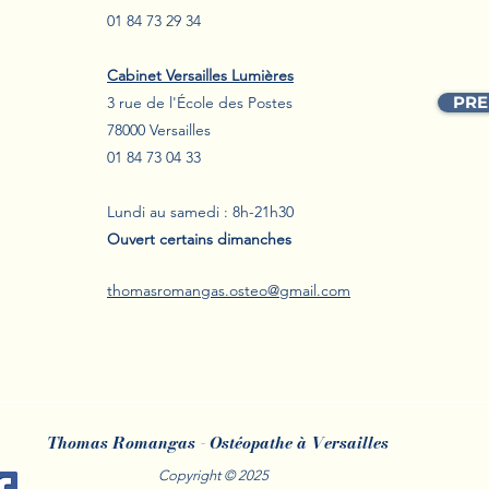
01 84 73 29 34
Récupération après un
Bles
Cabinet Versailles Lumières
marathon à Versailles : les
: L’i
PRE
3 rue de
l'
É
cole des Postes
bienfaits du drainage
pour
78000 Versailles
lymphatique
01 84 73 04 33
Lundi au samedi : 8h-21h30
Ouvert certains dimanches
thomasromangas.osteo@gmail.com
Thomas Romangas - Ostéopathe à Versailles
Copyright © 2025