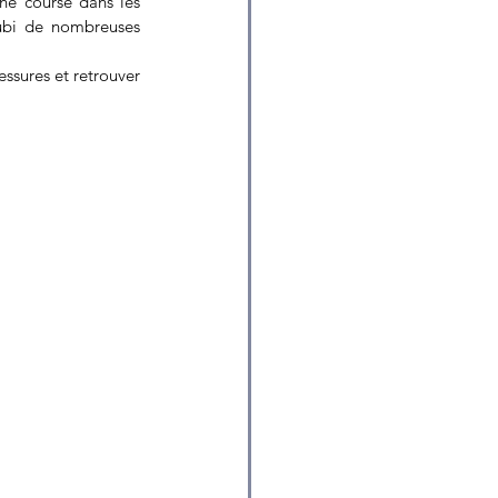
e course dans les 
subi de nombreuses 
ssures et retrouver 