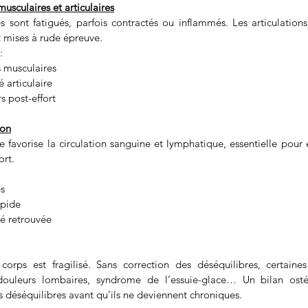
usculaires et articulaires
 sont fatigués, parfois contractés ou inflammés. Les articulations
t mises à rude épreuve.
:
s musculaires
 articulaire
s post-effort
ion
favorise la circulation sanguine et lymphatique, essentielle pour é
ort.
s
apide
té retrouvée
orps est fragilisé. Sans correction des déséquilibres, certaines
s, douleurs lombaires, syndrome de l’essuie-glace… Un bilan ost
ces déséquilibres avant qu’ils ne deviennent chroniques.