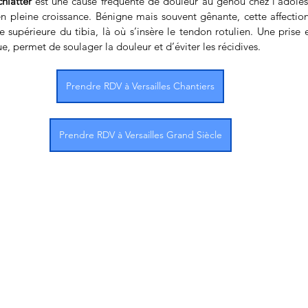
hlatter
 est une cause fréquente de douleur au genou chez l’adolesce
 en pleine croissance. Bénigne mais souvent gênante, cette affectio
e supérieure du tibia, là où s’insère le tendon rotulien. Une prise 
 permet de soulager la douleur et d’éviter les récidives.
Prendre RDV à Versailles Chantiers
Prendre RDV à Versailles Grand Siècle