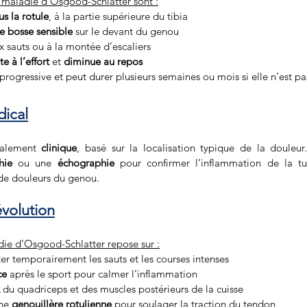
a maladie d’Osgood-Schlatter sont :
s la rotule
, à la partie supérieure du tibia
te bosse sensible
 sur le devant du genou
x sauts ou à la montée d’escaliers
 à l’effort
 et 
diminue au repos
progressive et peut durer plusieurs semaines ou mois si elle n’est pa
dical
ralement 
clinique
, basé sur la localisation typique de la douleu
hie
 ou une 
échographie
 pour confirmer l’inflammation de la tub
 de douleurs du genou.
évolution
die d’Osgood-Schlatter repose sur :
iter temporairement les sauts et les courses intenses
ce
 après le sport pour calmer l’inflammation
 du quadriceps et des muscles postérieurs de la cuisse
ne 
genouillère rotulienne
 pour soulager la traction du tendon