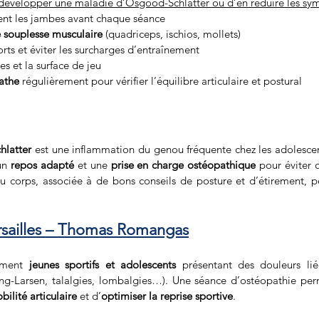
e développer une maladie d’Osgood-Schlatter ou d’en réduire les sy
ent les jambes avant chaque séance
 souplesse musculaire
 (quadriceps, ischios, mollets)
forts et éviter les surcharges d’entraînement
s et la surface de jeu
athe
 régulièrement pour vérifier l’équilibre articulaire et postural
hlatter
 est une inflammation du genou fréquente chez les adolescents
un 
repos adapté
 et une 
prise en charge ostéopathique
 pour éviter q
 corps, associée à de bons conseils de posture et d’étirement, 
rsailles – Thomas Romangas
ement 
jeunes sportifs et adolescents
 présentant des douleurs lié
ing-Larsen, talalgies, lombalgies…). Une séance d’ostéopathie pe
bilité articulaire
 et d’
optimiser la reprise sportive
.