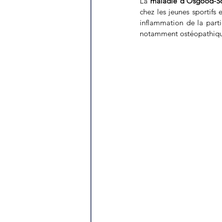
La 
maladie d’Osgood-Sc
chez les jeunes sportifs
inflammation de la parti
notamment ostéopathique,