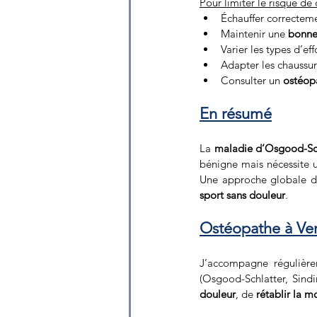
Pour limiter le risque d
Échauffer correctem
Maintenir une 
bonne
Varier les types d’ef
Adapter les chaussure
Consulter un 
ostéop
En résumé
La 
maladie d’Osgood-Sc
bénigne mais nécessite 
Une approche globale du
sport sans douleur
.
Ostéopathe à Ve
J’accompagne régulièr
(Osgood-Schlatter, Sind
douleur
, de 
rétablir la mo