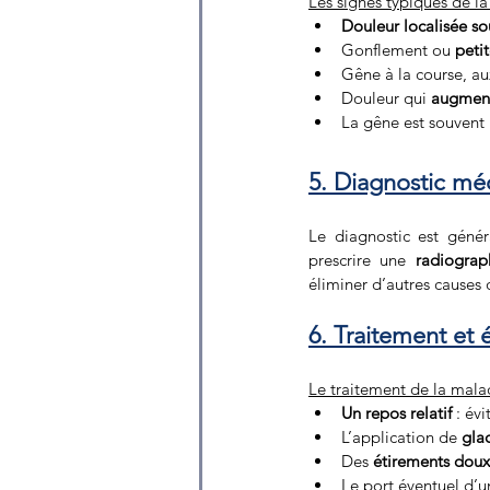
Les signes typiques de l
Douleur localisée sou
Gonflement ou 
peti
Gêne à la course, au
Douleur qui 
augmente
La gêne est souvent 
5. Diagnostic mé
Le diagnostic est géné
prescrire une 
radiograp
éliminer d’autres causes
6. Traitement et 
Le traitement de la mala
Un repos relatif
 : év
L’application de 
gla
Des 
étirements doux
Le port éventuel d’u