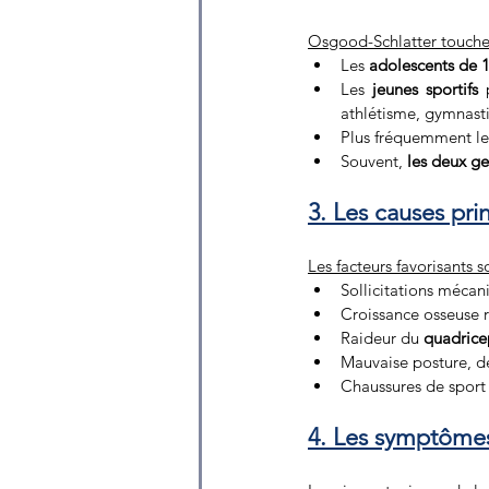
Osgood-Schlatter touche
Les 
adolescents de 1
Les 
jeunes sportifs
 
athlétisme, gymnas
Plus fréquemment le
Souvent, 
les deux g
3. Les causes pri
Les facteurs favorisants s
Sollicitations mécan
Croissance osseuse r
Raideur du 
quadrice
Mauvaise posture, dé
Chaussures de sport
4. Les symptômes 