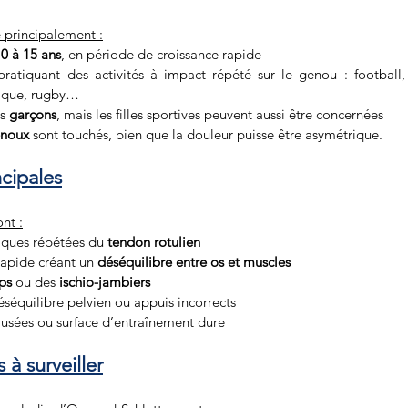
 principalement :
0 à 15 ans
, en période de croissance rapide
pratiquant des activités à impact répété sur le genou : football, 
tique, rugby…
s 
garçons
, mais les filles sportives peuvent aussi être concernées
enoux
 sont touchés, bien que la douleur puisse être asymétrique.
ncipales
ont :
iques répétées du 
tendon rotulien
apide créant un 
déséquilibre entre os et muscles
ps
 ou des 
ischio-jambiers
séquilibre pelvien ou appuis incorrects
 usées ou surface d’entraînement dure
à surveiller