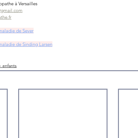
athe à Versailles
@gmail.com
he.fr
a maladie de Sever
a maladie de Sinding Larsen
- enfants